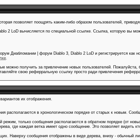
которая позволяет поощрять каким-либо образом пользователей, приво
ablo 2 LoD вычисляется по специальной ссылке. Ссылка, которую вы мож
орум Диабломании | форум Diablo 3, Diablo 2 LoD и регистрируется как 
лке
.
ые можно получить за привлечение новых пользователей. Пожалуйста, 
е оставляйте свою реферральную ссылку просто ради привлечения реферр
 вариантов их отображения.
ния располагаются в хронологическом порядке от старых к новым. Сооб
й режим, только сообщения располагаются в обратном порядке (от новых
ерева, где каждая ветка имеет одно сообщение. Это позволяет видеть к
щих. Наверху сообщения отображены в виде дерева, внизу - обычный ли