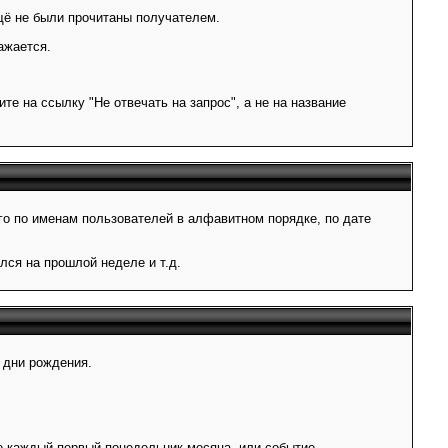
щё не были прочитаны получателем.
ажается.
те на ссылку "Не отвечать на запрос", а не на название
о по именам пользователей в алфавитном порядке, по дате
лся на прошлой неделе и т.д.
 дни рождения.
 каждый первый понедельник месяца, или событие,