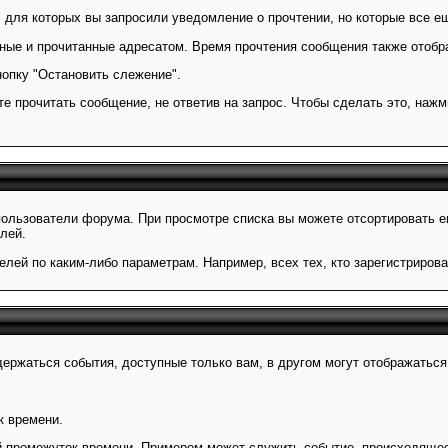
 для которых вы запросили уведомление о прочтении, но которые все е
ые и прочитанные адресатом. Время прочтения сообщения также отобр
опку "Остановить слежение".
 прочитать сообщение, не ответив на запрос. Чтобы сделать это, нажми
ользователи форума. При просмотре списка вы можете отсортировать ег
лей.
лей по каким-либо параметрам. Например, всех тех, кто зарегистрирова
ержаться события, доступные только вам, в другом могут отображаться
к времени.
й промежуток времени. Примером может служить событие, происходящее