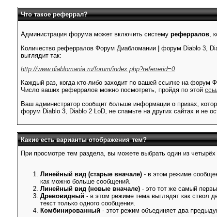
Что такое реферрал?
Администрация форума может включить систему
реферралов
, 
Количество реферралов Форум Диабломании | форум Diablo 3, Di
выглядит так:
http://www.diablomania.ru/forum/index.php?referrerid=0
Каждый раз, когда кто-либо заходит по вашей ссылке на форум Ф
Число ваших реферралов можно посмотреть, пройдя по этой
ссы
Ваш администратор сообщит больше информации о призах, котор
форум Diablo 3, Diablo 2 LoD, не спамьте на других сайтах и н
Какие есть варианты отображения тем?
При просмотре тем раздела, вы можете выбрать один из четырёх
Линейный вид (старые вначале)
- в этом режиме сообще
как можно больше сообщений.
Линейный вид (новые вначале)
- это тот же самый первы
Древовидный
- в этом режиме тема выглядят как ствол д
текст только одного сообщения.
Комбинированный
- этот режим объединяет два предыду