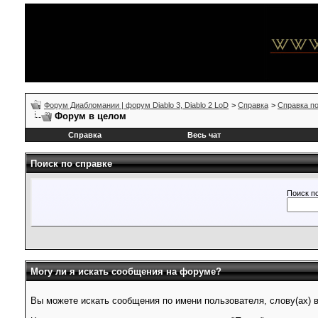
Форум Диабломании | форум Diablo 3, Diablo 2 LoD
>
Справка
>
Справка п
Форум в целом
Справка
Весь чат
Поиск по справке
Поиск п
Могу ли я искать сообщения на форуме?
Вы можете искать сообщения по имени пользователя, слову(ах) в