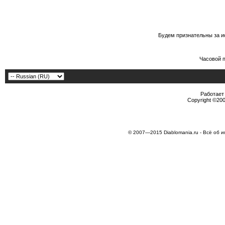
Будем признательны за и
Часовой 
Работает 
Copyright ©2000
© 2007—2015 Diablomania.ru - Всё об и