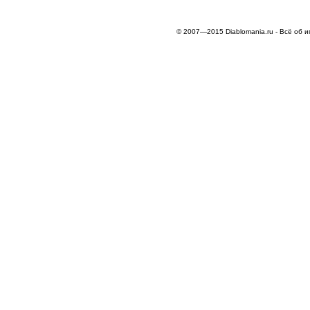
© 2007—2015 Diablomania.ru - Всё об и