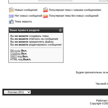
Новые сообщения
Популярная тема с новыми сообщениями
Нет новых сообщений
Популярная тема без новых сообщений
Тема закрыта
Ваши права в разделе
Вы
не можете
создавать темы
Вы
не можете
отвечать на сообщения
Вы
не можете
прикреплять файлы
Вы
не можете
редактировать сообщения
BB коды
Вкл.
Смайлы
Вкл.
[IMG]
код
Вкл.
HTML код
Выкл.
Будем признательны за и
Часовой 
Работает 
Copyright ©2000