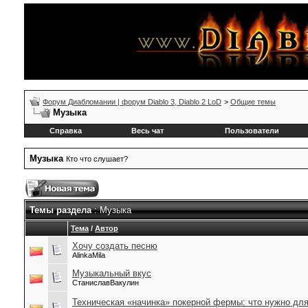
Форум Диабломании | форум Diablo 3, Diablo 2 LoD
>
Общие темы
Музыка
Справка
Весь чат
Пользователи
Музыка
Кто что слушает?
Темы раздела
: Музыка
Тема
/
Автор
Хочу создать песню
AlinkaMila
Музыкальный вкус
СтаниславВакулин
Техническая «начинка» покерной фермы: что нужно для 