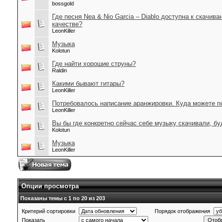
bossgold
Где песня Nea & Nio Garcia – Diablo доступна к скачив
качестве?
LeonKiller
Музыка
Kolotun
Где найти хорошие струны?
Raldin
Какими бывают гитары?
LeonKiller
Потребовалось написание аранжировки. Куда можете п
LeonKiller
Вы бы где конкретно сейчас себе музыку скачивали, бу
Kolotun
Музыка
LeonKiller
Опции просмотра
Показаны темы с 1 по 20 из 203
Критерий сортировки
Порядок отображения
Показать