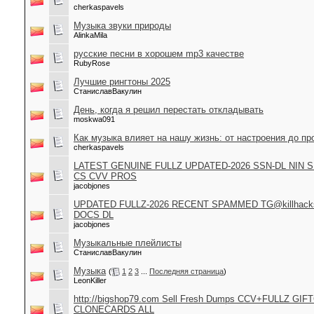
cherkaspavels
Музыка звуки природы
AlinkaMila
русские песни в хорошем mp3 качестве
RubyRose
Лучшие рингтоны 2025
СтаниславВакулин
День, когда я решил перестать откладывать
moskwa091
Как музыка влияет на нашу жизнь: от настроения до пр
cherkaspavels
LATEST GENUINE FULLZ UPDATED-2026 SSN-DL NIN 
CS CVV PROS
jacobjones
UPDATED FULLZ-2026 RECENT SPAMMED TG@killhacks
DOCS DL
jacobjones
Музыкальные плейлисты
СтаниславВакулин
Музыка
(
1
2
3
...
Последняя страница
)
LeonKiller
http://bigshop79.com Sell Fresh Dumps CCV+FULLZ GIF
CLONECARDS ALL