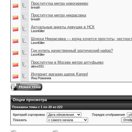
Проститутка метро новогиреево
breath
Проститутки метро некрасовка
breath
Актуальные анкеты девушек в НСК
LeonKiller
Шлюхи Некрасовка — когда хочется простоты, честнос
LeonKiller
Где купить качественный эротический набор?
LeonKiller
Проститутки в Москве метро алтуфьево
alexx031
Интернет магазин шапок Kangol
Яна Романюк
Опции просмотра
Показаны темы с 1 по 20 из 223
Критерий сортировки
Порядок отображения
Показать