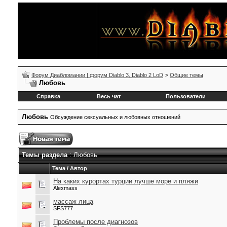
Форум Диабломании | форум Diablo 3, Diablo 2 LoD
>
Общие темы
Любовь
Справка
Весь чат
Пользователи
Любовь
Обсуждение сексуальных и любовных отношений
Темы раздела
: Любовь
Тема
/
Автор
На каких курортах турции лучше море и пляжи
Alexmass
массаж лица
SFS777
Проблемы после диагнозов