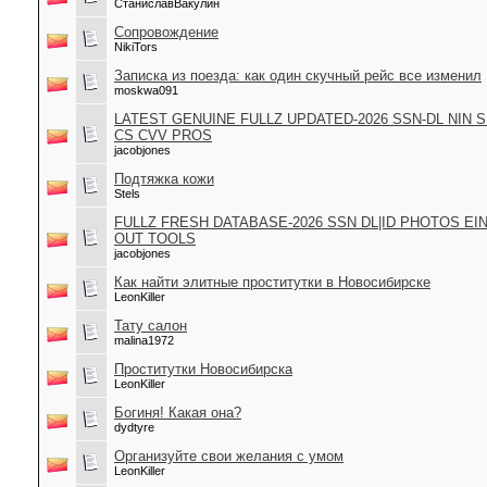
СтаниславВакулин
Сопровождение
NikiTors
Записка из поезда: как один скучный рейс все изменил
moskwa091
LATEST GENUINE FULLZ UPDATED-2026 SSN-DL NIN 
CS CVV PROS
jacobjones
Подтяжка кожи
Stels
FULLZ FRESH DATABASE-2026 SSN DL|ID PHOTOS EI
OUT TOOLS
jacobjones
Как найти элитные проститутки в Новосибирске
LeonKiller
Тату салон
malina1972
Проститутки Новосибирска
LeonKiller
Богиня! Какая она?
dydtyre
Организуйте свои желания с умом
LeonKiller