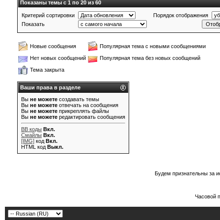
Показаны темы с 1 по 20 из 60
Критерий сортировки
Порядок отображения
Показать
Новые сообщения
Популярная тема с новыми сообщениями
Нет новых сообщений
Популярная тема без новых сообщений
Тема закрыта
Ваши права в разделе
Вы
не можете
создавать темы
Вы
не можете
отвечать на сообщения
Вы
не можете
прикреплять файлы
Вы
не можете
редактировать сообщения
BB коды
Вкл.
Смайлы
Вкл.
[IMG]
код
Вкл.
HTML код
Выкл.
Будем признательны за и
Часовой 