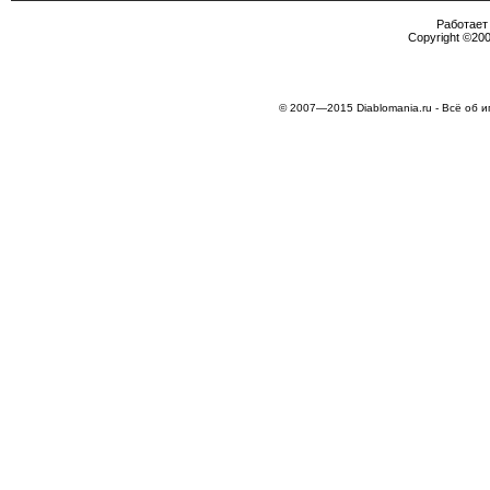
Работает 
Copyright ©2000
© 2007—2015 Diablomania.ru - Всё об и