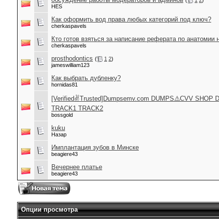
(
1
2
)
HES
Как оформить вод права любых категорий под ключ?
cherkaspavels
Кто готов взяться за написание реферата по анатомии 
cherkaspavels
prosthodontics
(
1
2
)
jameswilliam123
Как выбрать дубленку?
hornidas81
[Verified✌Trusted]Dumpsemv.com DUMPS⚠️CVV SHO
TRACK1 TRACK2
bossgold
kuku
Назар
Имплантация зубов в Минске
beagiere43
Вечернее платье
beagiere43
Опции просмотра