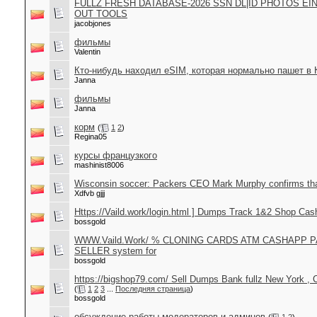
FULLZ FRESH DATABASE-2026 SSN DL|ID PHOTOS EI
OUT TOOLS
jacobjones
фильмы
Valentin
Кто-нибудь находил eSIM, которая нормально пашет в 
Janna
фильмы
Janna
корм
(
1
2
)
Regina05
курсы французкого
mashinist8006
Wisconsin soccer: Packers CEO Mark Murphy confirms that
Xdfvb gjjj
Https://Vaild.work/login.html ] Dumps Track 1&2 Shop Ca
bossgold
WWW.Vaild.Work/ % CLONING CARDS ATM CASHAPP P
SELLER system for
bossgold
https://bigshop79.com/ Sell Dumps Bank fullz New York , C
(
1
2
3
...
Последняя страница
)
bossgold
обсуждение работы модераторов и админов