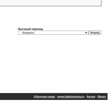
Быстрый переход
Обратная связь
-
www.diablomania.ru
-
Архив
-
Вверх