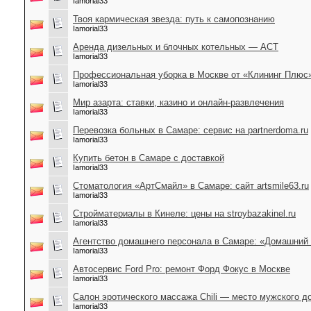
Iamorial33
Твоя кармическая звезда: путь к самопознанию
Iamorial33
Аренда дизельных и блочных котельных — АСТ
Iamorial33
Профессиональная уборка в Москве от «Клининг Плюс
Iamorial33
Мир азарта: ставки, казино и онлайн-развлечения
Iamorial33
Перевозка больных в Самаре: сервис на partnerdoma.ru
Iamorial33
Купить бетон в Самаре с доставкой
Iamorial33
Стоматология «АртСмайл» в Самаре: сайт artsmile63.ru
Iamorial33
Стройматериалы в Кинеле: цены на stroybazakinel.ru
Iamorial33
Агентство домашнего персонала в Самаре: «Домашний
Iamorial33
Автосервис Ford Pro: ремонт Форд Фокус в Москве
Iamorial33
Салон эротического массажа Chili — место мужского д
Iamorial33