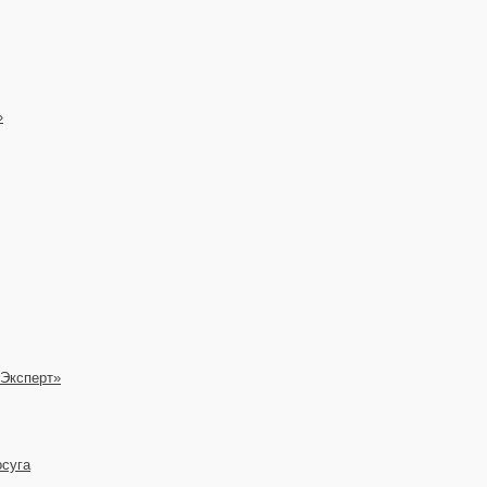
»
 Эксперт»
осуга