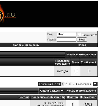
Имя
Запомнить?
Пароль
Сообщения за день
Поиск
Искать в этом разделе
Последнее
Темы
Сообщений
сообщение
никогда
0
0
Страница 1 из 10
1
2
3
>
Последняя
»
Опции раздела
Искать в этом разделе
Рейтинг
Последнее сообщение
Ответов
Просмотров
03.06.2026
10:09
1
4,092
от
Ринат Самойлов