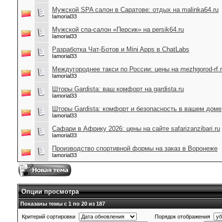
Мужской SPA салон в Саратове: отдых на malinka64.ru
Iamorial33
Мужской спа-салон «Персик» на persik64.ru
Iamorial33
Разработка Чат-Ботов и Mini Apps в ChatLabs
Iamorial33
Междугороднее такси по России: цены на mezhgorod-rf.
Iamorial33
Шторы Gardista: ваш комфорт на gardista.ru
Iamorial33
Шторы Gardista: комфорт и безопасность в вашем доме
Iamorial33
Сафари в Африку 2026: цены на сайте safarizanzibari.ru
Iamorial33
Производство спортивной формы на заказ в Воронеже
Iamorial33
Опции просмотра
Показаны темы с 1 по 20 из 187
Критерий сортировки
Порядок отображения