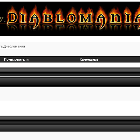
та Диабломания
Пользователи
Календарь