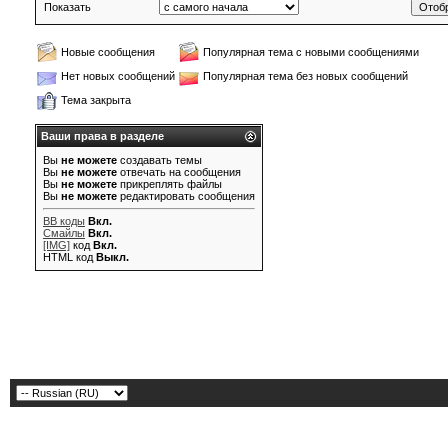
Показать
Новые сообщения
Популярная тема с новыми сообщениями
Нет новых сообщений
Популярная тема без новых сообщений
Тема закрыта
Ваши права в разделе
Вы
не можете
создавать темы
Вы
не можете
отвечать на сообщения
Вы
не можете
прикреплять файлы
Вы
не можете
редактировать сообщения
BB коды
Вкл.
Смайлы
Вкл.
[IMG]
код
Вкл.
HTML код
Выкл.