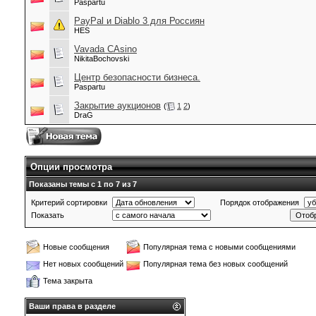
Paspartu
PayPal и Diablo 3 для Россиян
HES
Vavada CAsino
NikitaBochovski
Центр безопасности бизнеса.
Paspartu
Закрытие аукционов
(
1
2
)
DraG
Опции просмотра
Показаны темы с 1 по 7 из 7
Критерий сортировки
Порядок отображения
Показать
Новые сообщения
Популярная тема с новыми сообщениями
Нет новых сообщений
Популярная тема без новых сообщений
Тема закрыта
Ваши права в разделе