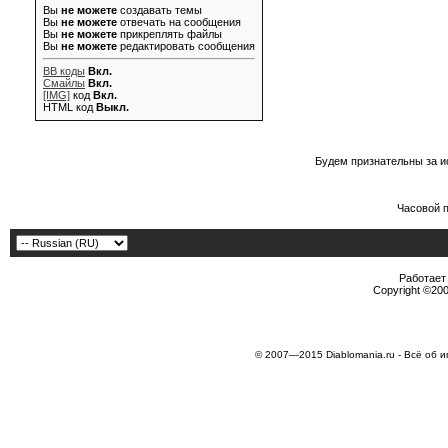
Вы
не можете
создавать темы
Вы
не можете
отвечать на сообщения
Вы
не можете
прикреплять файлы
Вы
не можете
редактировать сообщения
BB коды
Вкл.
Смайлы
Вкл.
[IMG]
код
Вкл.
HTML код
Выкл.
Будем признательны за и
Часовой 
Работает 
Copyright ©2000
© 2007—2015 Diablomania.ru - Всё об и