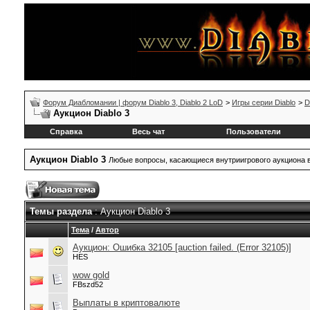
Форум Диабломании | форум Diablo 3, Diablo 2 LoD
>
Игры серии Diablo
>
D
Аукцион Diablo 3
Справка
Весь чат
Пользователи
Аукцион Diablo 3
Любые вопросы, касающиеся внутриигрового аукциона в
Темы раздела
: Аукцион Diablo 3
Тема
/
Автор
Аукцион: Ошибка 32105 [auction failed. (Error 32105)]
HES
wow gold
FBszd52
Выплаты в криптовалюте