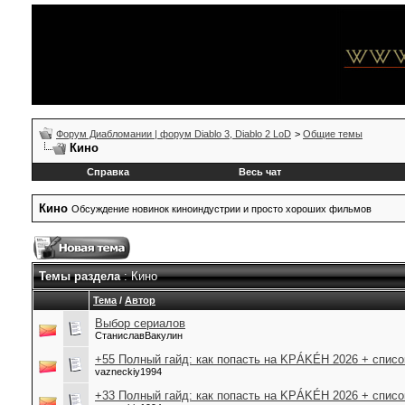
Форум Диабломании | форум Diablo 3, Diablo 2 LoD
>
Общие темы
Кино
Справка
Весь чат
Кино
Обсуждение новинок киноиндустрии и просто хороших фильмов
Темы раздела
: Кино
Тема
/
Автор
Выбор сериалов
СтаниславВакулин
+55 Полный гайд: как попасть на KРÁKÉH 2026 + списо
vazneckiy1994
+33 Полный гайд: как попасть на KРÁKÉH 2026 + списо