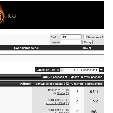
Имя
Запомнить?
Пароль
Сообщения за день
Поиск
Страница 1 из 39
1
2
3
11
>
Последняя
»
Опции раздела
Искать в этом разделе
Рейтинг
Последнее сообщение
Ответов
Просмотров
12.05.2026
11:48
3
6,541
от
Sonna
18.04.2026
21:47
0
1,940
от
vazneckiy1994
18.04.2026
21:46
0
695