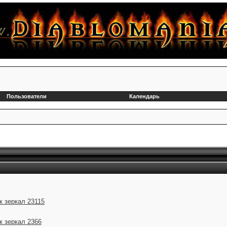
Пользователи
Календарь
к зеркал 23115
к зеркал 2366