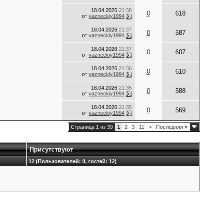
18.04.2026
21:38
0
618
от
vazneckiy1994
18.04.2026
21:37
0
587
от
vazneckiy1994
18.04.2026
21:37
0
607
от
vazneckiy1994
18.04.2026
21:36
0
610
от
vazneckiy1994
18.04.2026
21:35
0
588
от
vazneckiy1994
18.04.2026
21:35
0
569
от
vazneckiy1994
Страница 1 из 39
1
2
3
11
>
Последняя
»
Присутствуют
12 (Пользователей: 0, гостей: 12)