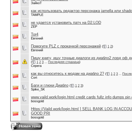
ЗайкоТ
как использовать редактор персонажа jamella или shad
TAMPLE
не удается установить патч на D2:LOD
ZEP
Tor4
Евгений
Помогите PLZ с прокачкой персонажей
(
1
2
)
Евгений
Пишу книгу, ищу точные диалоги из диабло2 лорд оф 
(
1
2
3
...
Последняя страница
)
Cepera
как вы относитесь к модам на диабло 2?
(
1
2
3
...
После
Cort
Баги и глюки Диабло
(
1
2
3
)
Spike_SK
www.vaild.work/login.html credit cards fullz info dumps pi
bossgold
Https://Vaild.work/login.html ] SELL BANK LOG IN AC
GOOD PRI
bossgold