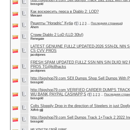
bossgold
Как воскресить перса в Diablo 2: LOD?
Михаил
Рецепты "Horadric" Куба
(
1
2
3
...
Последняя страница
)
Ahem
Стрим Diablo 2 LoD (LLD 30lvl)
Renegate
LATEST GENUINE FULLZ UPDATED-2026 SSN-DL NIN 
CS CVV PROS
jacobjones
FRESH SPAM UPDATED FULLZ SSN NIN SIN DL|ID W
PROS TG@killhacks
jacobjones
http://bigshop79.com SEll Dumps Shop Sell Dumps With P
bossgold
http://bigshop79.com VERIFIED CARDER DUMPS TRAC
WU,BANK,PAYPAL,CASHAPP,S
(
1
2
3
...
Последняя стран
bossgold
Colts Sloppily Drop in the direction of Steelers in just Dogf
Xdfvb gjjj
http://bigshop79.com Sell Dumps Track 1+Track 2 2022 In
bossgold
не упусти свой шанс