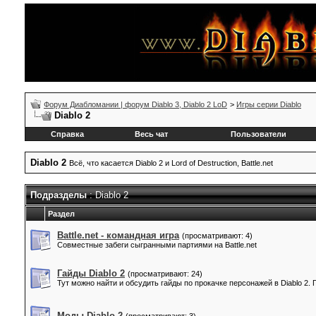
Форум Диабломании | форум Diablo 3, Diablo 2 LoD
>
Игры серии Diablo
Diablo 2
Справка
Весь чат
Пользователи
Diablo 2
Всё, что касается Diablo 2 и Lord of Destruction, Battle.net
Подразделы
: Diablo 2
Раздел
Battle.net - командная игра
(просматривают: 4)
Совместные забеги сыгранными партиями на Battle.net
Гайды Diablo 2
(просматривают: 24)
Тут можно найти и обсудить гайды по прокачке персонажей в Diablo 2.
Моды Diablo 2