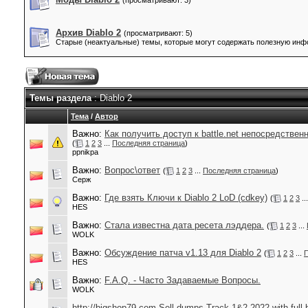
(просматривают: 3)
Архив Diablo 2
(просматривают: 5)
Старые (неактуальные) темы, которые могут содержать полезную ин
Темы раздела
: Diablo 2
Тема
/
Автор
Важно:
Как получить доступ к battle.net непосредствен
(
1
2
3
...
Последняя страница
)
ppnikpa
Важно:
Вопрос\ответ
(
1
2
3
...
Последняя страница
)
Серж
Важно:
Где взять Ключи к Diablo 2 LoD (cdkey)
(
1
2
3
..
HES
Важно:
Стала известна дата ресета лэддера.
(
1
2
3
...
WOLK
Важно:
Обсуждение патча v1.13 для Diablo 2
(
1
2
3
...
П
HES
Важно:
F.A.Q. - Часто Задаваемые Вопросы.
WOLK
http://bigshop79.com Sell dumps Track 1&2 2022 with full 