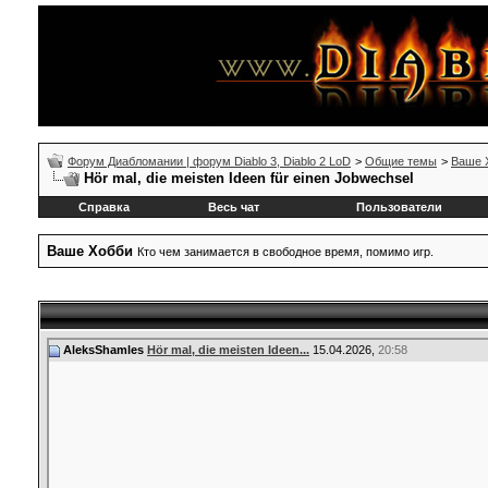
Форум Диабломании | форум Diablo 3, Diablo 2 LoD
>
Общие темы
>
Ваше 
Hör mal, die meisten Ideen für einen Jobwechsel
Справка
Весь чат
Пользователи
Ваше Xобби
Кто чем занимается в свободное время, помимо игр.
AleksShamles
Hör mal, die meisten Ideen...
15.04.2026,
20:58