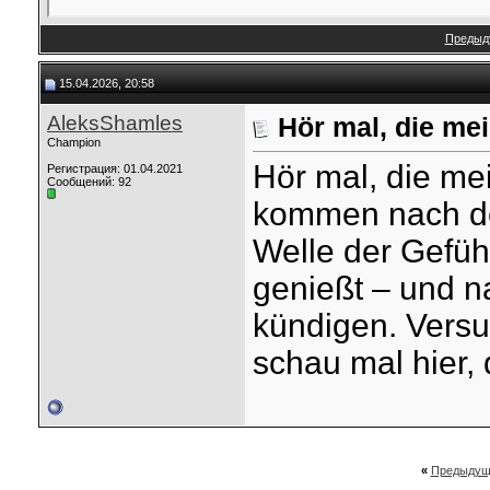
Предыд
15.04.2026, 20:58
AleksShamles
Hör mal, die me
Champion
Hör mal, die me
Регистрация: 01.04.2021
Сообщений: 92
kommen nach de
Welle der Gefühl
genießt – und na
kündigen. Versu
schau mal hier,
«
Предыдущ