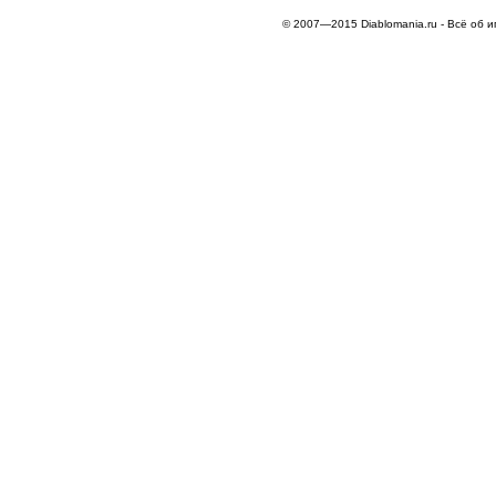
© 2007—2015 Diablomania.ru - Всё об и