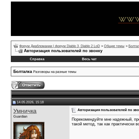
Форум Диабломании | форум Diablo 3, Diablo 2 LoD
>
Общие темы
>
Болта
Авторизация пользователей по звонку
Справка
Весь чат
Болталка
Разговоры на разные темы
14.05.2026, 15:18
Умничка
Авторизация пользователей по зв
Guardian
Порекомендуйте мне надежный, про
такой метод, так как практически в