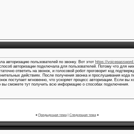
ла авторизацию пользователей по звонку. Вот этот
https://voicepassword
способ авторизации подключала для пользователей. Потому что для них
аточно ответить на звонок, и голосовой робот проговорит код подтверж
нительных действиях. После получения звонка и прослушивания кода по
онок поступает мгновенно, что ускоряет процесс авторизации. Если вы 
то вы сможете тут получить всю информацию о способах подключения.
«
Предыдущая тема
|
Следующая тема
»