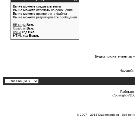
Вы
не можете
создавать темы
Вы
не можете
отвечать на сообщения
Вы
не можете
прикреплять файлы
Вы
не можете
редактировать сообщения
BB коды
Вкл.
Смайлы
Вкл.
[IMG]
код
Вкл.
HTML код
Выкл.
Будем признательны за и
Часовой 
Работает 
Copyright ©2000
© 2007—2015 Diablomania.ru - Всё об и