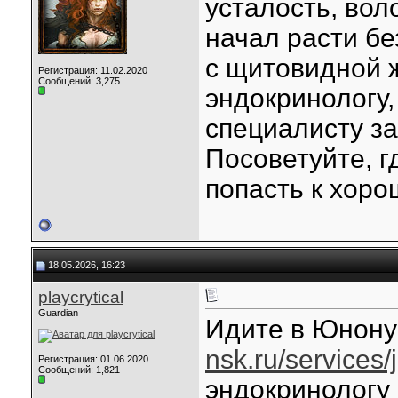
усталость, вол
начал расти б
с щитовидной ж
Регистрация: 11.02.2020
Сообщений: 3,275
эндокринологу,
специалисту за
Посоветуйте, 
попасть к хор
18.05.2026, 16:23
playcrytical
Guardian
Идите в Юнон
nsk.ru/services/
Регистрация: 01.06.2020
Сообщений: 1,821
эндокринологу 