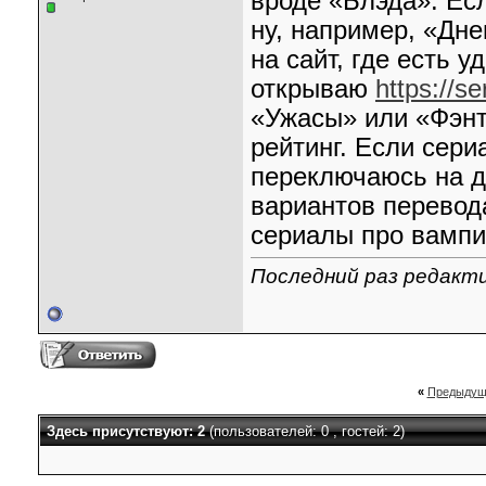
вроде «Блэда». Ес
ну, например, «Дн
на сайт, где есть 
открываю
https://se
«Ужасы» или «Фэнт
рейтинг. Если сери
переключаюсь на д
вариантов перевод
сериалы про вампи
Последний раз редакти
«
Предыдущ
Здесь присутствуют: 2
(пользователей: 0 , гостей: 2)