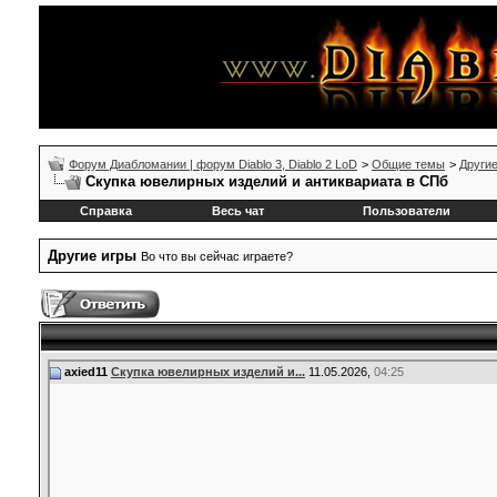
Форум Диабломании | форум Diablo 3, Diablo 2 LoD
>
Общие темы
>
Другие
Скупка ювелирных изделий и антиквариата в СПб
Справка
Весь чат
Пользователи
Другие игры
Во что вы сейчас играете?
axied11
Скупка ювелирных изделий и...
11.05.2026,
04:25