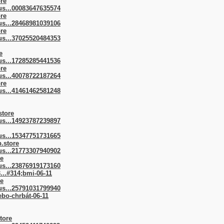
ore
us...00083647635574
ore
us...28468981039106
ore
us...37025520484353
e
us...17285285441536
ore
us...40078722187264
ore
us...41461462581248
store
us...14923787239897
us...15347751731665
p.store
us...21773307940902
re
us...23876919173160
3...#314;bmi-06-11
re
us...25791031799940
lebo-chrbát-06-11
tore