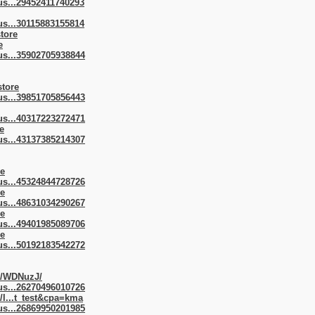
us...29452411740293
us...30115883155814
store
e
us...35902705938844
store
us...39851705856443
us...40317223272471
e
us...43137385214307
re
us...45324844728726
re
us...48631034290267
re
us...49401985089706
re
us...50192183542272
om/WDNuzJ/
us...26270496010726
/l...t_test&cpa=kma
us...26869950201985