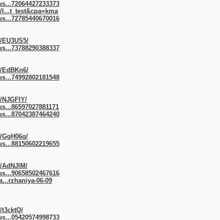
us...72064427233373
/l...t_test&cpa=kma
us...72785440670016
m/EU3US5/
us...73788290388337
m/EdBKn6/
us...74992802181548
m/NJGFIY/
us...86597027881171
us...87042387464240
m/GgH06q/
us...88150602219655
m/AdNJIM/
us...90658502467616
a...rzhaniya-06-09
/t3cktQ/
us...05420574998733