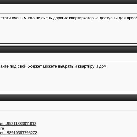
стати очень много не очень дорогих квартиркоторые доступны для прио
райте под свой бюджет можете выбрать и квартиру и дом.
us...95211883811012
ore
us...98910383395272