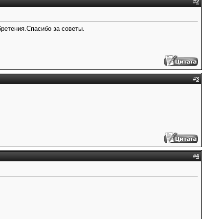
#
2
бретения.Спасибо за советы.
#
3
#
4