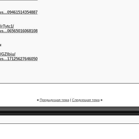
us...09461514354887
/rTytc1/
us...06565016068108
ы
/GZlbju/
us...17125627646050
«
Предыдущая тема
|
Следующая тема
»