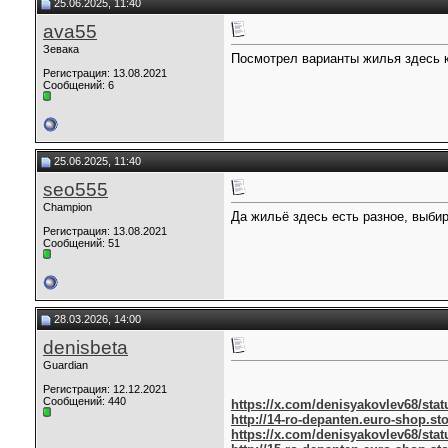
25.06.2025, 11:40
ava55
Зевака
Посмотрел варианты жилья здесь к
Регистрация: 13.08.2021
Сообщений: 6
25.06.2025, 11:40
seo555
Champion
Да жильё здесь есть разное, выби
Регистрация: 13.08.2021
Сообщений: 51
28.03.2026, 14:00
denisbeta
Guardian
Регистрация: 12.12.2021
Сообщений: 440
https://x.com/denisyakovlev68/stat
http://14-ro-depanten.euro-shop.st
https://x.com/denisyakovlev68/stat