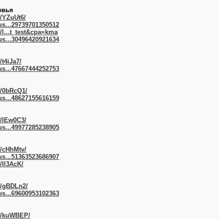
евья
m/YZuUt6/
us...29739701350512
/l...t_test&cpa=kma
us...30496420921634
/t4iJa7/
us...47667444252753
m/0bRcQ1/
us...48627155616159
m/IEw0C3/
us...49977285238905
m/cHhMtv/
us...51363523686907
/Il3AcK/
m/gBDLn2/
us...69600953102363
om/kuWBEP/