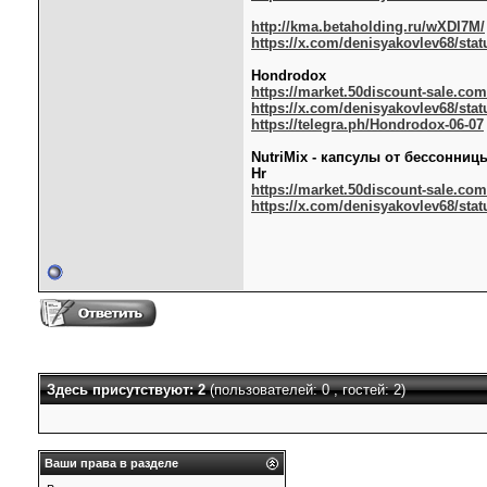
http://kma.betaholding.ru/wXDI7M/
https://x.com/denisyakovlev68/stat
Hondrodox
https://market.50discount-sale.com
https://x.com/denisyakovlev68/stat
https://telegra.ph/Hondrodox-06-07
NutriMix - капсулы от бессонниц
Hr
https://market.50discount-sale.com
https://x.com/denisyakovlev68/stat
Здесь присутствуют: 2
(пользователей: 0 , гостей: 2)
Ваши права в разделе