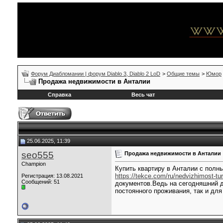
Форум Диабломании | форум Diablo 3, Diablo 2 LoD
>
Общие темы
>
Юмор
Продажа недвижимости в Анталии
Справка
Весь чат
25.06.2025, 11:39
seo555
Продажа недвижимости в Анталии
Champion
Купить квартиру в Анталии с полн
https://tekce.com/ru/nedvizhimost-tur
Регистрация: 13.08.2021
Сообщений: 51
документов.Ведь на сегодняшний д
постоянного проживания, так и дл