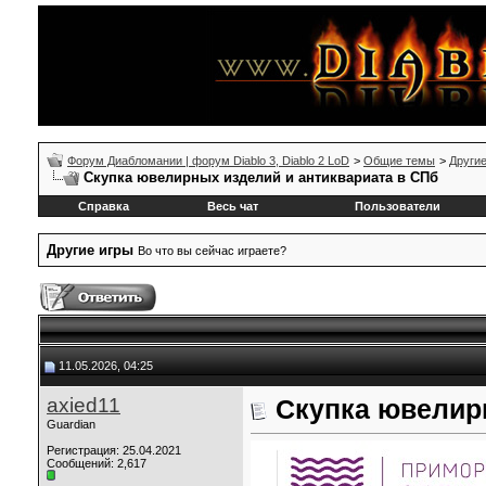
Форум Диабломании | форум Diablo 3, Diablo 2 LoD
>
Общие темы
>
Другие
Скупка ювелирных изделий и антиквариата в СПб
Справка
Весь чат
Пользователи
Другие игры
Во что вы сейчас играете?
11.05.2026, 04:25
axied11
Скупка ювелир
Guardian
Регистрация: 25.04.2021
Сообщений: 2,617