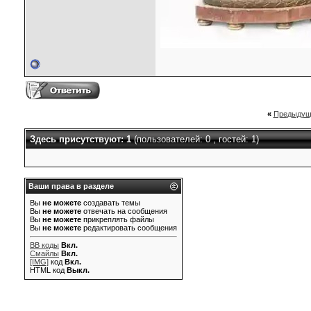
«
Предыдущ
Здесь присутствуют: 1
(пользователей: 0 , гостей: 1)
Ваши права в разделе
Вы
не можете
создавать темы
Вы
не можете
отвечать на сообщения
Вы
не можете
прикреплять файлы
Вы
не можете
редактировать сообщения
BB коды
Вкл.
Смайлы
Вкл.
[IMG]
код
Вкл.
HTML код
Выкл.