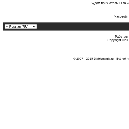
Будем признательны за и
Часовой 
Работает 
Copyright ©2000
© 2007—2015 Diablomania.ru - Всё об и