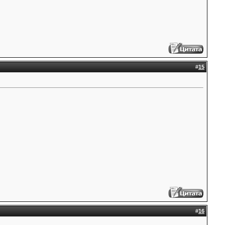
#
15
#
16