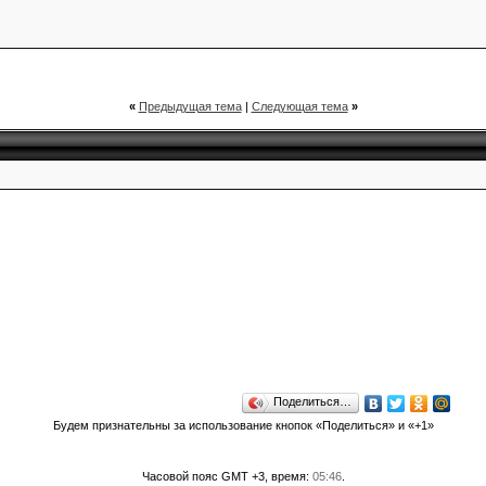
«
Предыдущая тема
|
Следующая тема
»
Поделиться…
Будем признательны за использование кнопок «Поделиться» и «+1»
Часовой пояс GMT +3, время:
05:46
.