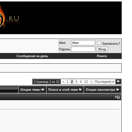
Имя
Запомнить?
Пароль
Сообщения за день
Поиск
Страница 2 из 22
<
1
2
3
4
12
>
Последняя
»
Опции темы
Поиск в этой теме
Опции просмотра
#
11