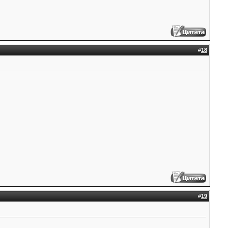
#
18
#
19