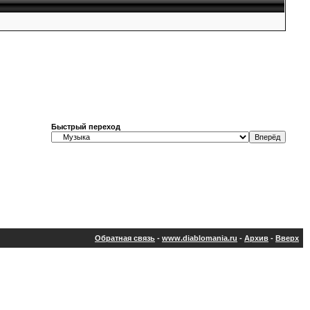
Быстрый переход
Обратная связь
-
www.diablomania.ru
-
Архив
-
Вверх