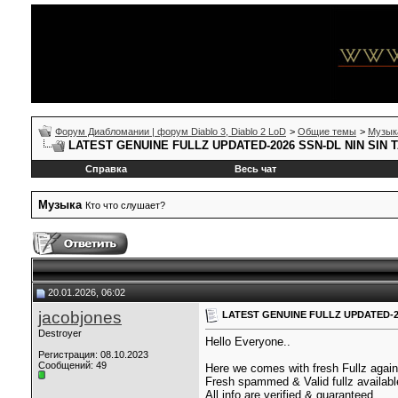
Форум Диабломании | форум Diablo 3, Diablo 2 LoD
>
Общие темы
>
Музык
LATEST GENUINE FULLZ UPDATED-2026 SSN-DL NIN SIN
Справка
Весь чат
Музыка
Кто что слушает?
20.01.2026, 06:02
jacobjones
LATEST GENUINE FULLZ UPDATED-2
Destroyer
Hello Everyone..
Регистрация: 08.10.2023
Сообщений: 49
Here we comes with fresh Fullz again
Fresh spammed & Valid fullz availab
All info are verified & guaranteed