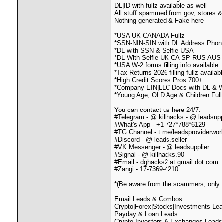
DL|ID with fullz available as well
All stuff spammed from gov, stores &
Nothing generated & Fake here
*USA UK CANADA Fullz
*SSN-NIN-SIN with DL Address Phone
*DL with SSN & Selfie USA
*DL With Selfie UK CA SP RUS AUS
*USA W-2 forms filling info available
*Tax Returns-2026 filling fullz availab
*High Credit Scores Pros 700+
*Company EIN|LLC Docs with DL & 
*Young Age, OLD Age & Children Ful
You can contact us here 24/7:
#Telegram - @ killhacks - @ leadsupp
#What's App - +1-727*788*6129
#TG Channel - t.me/leadsproviderwor
#Discord - @ leads.seller
#VK Messenger - @ leadsupplier
#Signal - @ killhacks.90
#Email - dghacks2 at gmail dot com
#Zangi - 17-7369-4210
*(Be aware from the scammers, only c
Email Leads & Combos
Crypto|Forex|Stocks|Investments Le
Payday & Loan Leads
Crypto Investors & Exchanges Leads