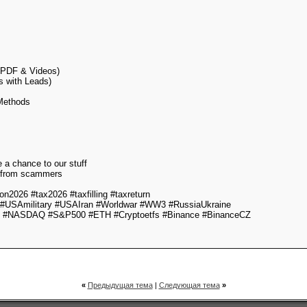
 (PDF & Videos)
s with Leads)
Methods
ve a chance to our stuff
e from scammers
2026 #tax2026 #taxfilling #taxreturn
USAmilitary #USAIran #Worldwar #WW3 #RussiaUkraine
C #NASDAQ #S&P500 #ETH #Cryptoetfs #Binance #BinanceCZ
«
Предыдущая тема
|
Следующая тема
»