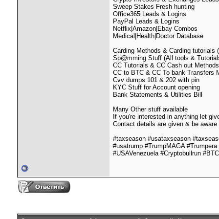
Sweep Stakes Fresh hunting
Office365 Leads & Logins
PayPal Leads & Logins
Netflix|Amazon|Ebay Combos
Medical|Health|Doctor Database
Carding Methods & Carding tutorials
Sp@mming Stuff (All tools & Tutorial
CC Tutorials & CC Cash out Methods
CC to BTC & CC To bank Transfers 
Cvv dumps 101 & 202 with pin
KYC Stuff for Account opening
Bank Statements & Utilities Bill
Many Other stuff available
If you're interested in anything let gi
Contact details are given & be awar
#taxseason #usataxseason #taxseason
#usatrump #TrumpMAGA #Trumpera #
#USAVenezuela #Cryptobullrun #BT