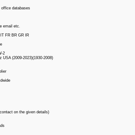
 office databases
 email etc.
 IT FR BR GR IR
le
W-2
lz USA (2009-2023)(1930-2008)
lier
ldwide
ontact on the given details)
ads