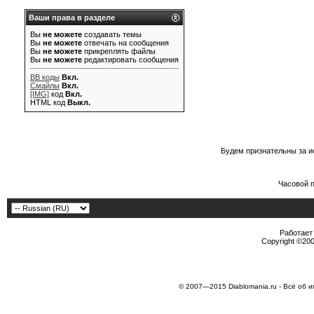
Ваши права в разделе
Вы
не можете
создавать темы
Вы
не можете
отвечать на сообщения
Вы
не можете
прикреплять файлы
Вы
не можете
редактировать сообщения
BB коды
Вкл.
Смайлы
Вкл.
[IMG]
код
Вкл.
HTML код
Выкл.
Будем признательны за и
Часовой 
Работает 
Copyright ©2000
© 2007—2015 Diablomania.ru - Всё об и