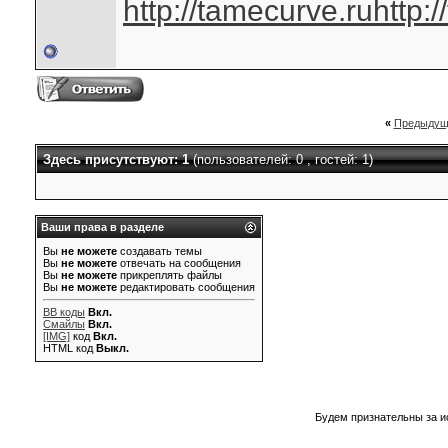
http://tamecurve.ru
http:
«
Предыдущ
Здесь присутствуют: 1
(пользователей: 0 , гостей: 1)
Ваши права в разделе
Вы
не можете
создавать темы
Вы
не можете
отвечать на сообщения
Вы
не можете
прикреплять файлы
Вы
не можете
редактировать сообщения
BB коды
Вкл.
Смайлы
Вкл.
[IMG]
код
Вкл.
HTML код
Выкл.
Будем признательны за и