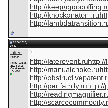
http://keepagoodoffing.r
http://knockonatom.ru
ht
http://lambdatransition.r
12.06.2025,
19:42
tolten
Banned
http://laterevent.ru
http:/
Регистрация:
23.04.2013
http://manualchoke.ru
ht
Сообщений:
104,010
http://obstructivepatent.
http://partfamily.ru
http://
http://readingmagnifier.r
http://scarcecommodity.