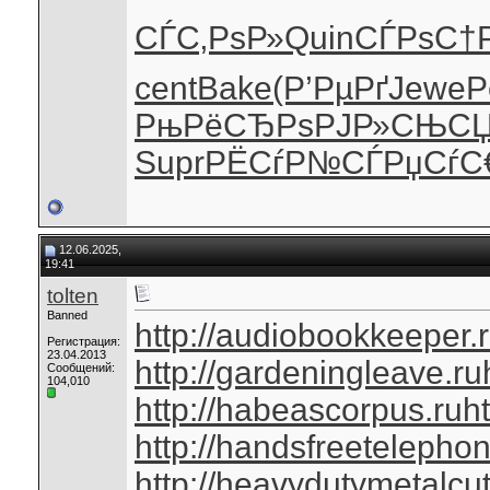
СЃС‚РѕР»
Quin
СЃРѕС†
cent
Bake
(Р’РµРґ
Jewe
P
РњРёСЂРѕ
РЈР»СЊС
Supr
РЁСѓР№СЃ
РџСѓС
12.06.2025,
19:41
tolten
Banned
http://audiobookkeeper.
Регистрация:
23.04.2013
http://gardeningleave.ru
Сообщений:
104,010
http://habeascorpus.ru
ht
http://handsfreetelephon
http://heavydutymetalcut