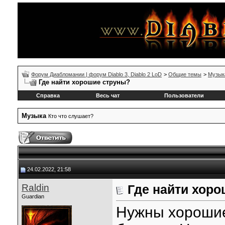
Форум Диабломании | форум Diablo 3, Diablo 2 LoD
>
Общие темы
>
Музык
Где найти хорошие струны?
Справка
Весь чат
Пользователи
Музыка
Кто что слушает?
24.02.2022, 21:58
Raldin
Где найти хор
Guardian
Нужны хорошие