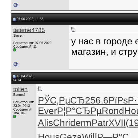
07.06.2022, 11:53
tateme4785
Slayer
у нас в городе
Регистрация: 07.06.2022
Сообщений: 11
магазин, и стр
16.04.2025,
14:14
tolten
Banned
РЎС‚РµСЂ
256.6
РїРѕР·
Регистрация:
23.04.2013
Ever
Р¦Р°СЂРµ
Rond
Ho
Сообщений:
104,010
Alis
Chri
derm
Patr
XVII
(1
Hous
Geza
Will
Р—Р°С…