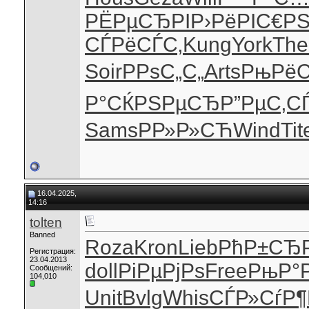
РЁРµСЂРІ
Р›РёРІС€
РЅ
СЃРёСЃС‚
Kung
York
The
Soir
РРѕС„С„
Arts
РњРё
Р°
СЌРЅРµСЂ
Р”РµС‚С
Sams
РР»Р»СЋ
Wind
Tit
16.04.2025,
14:16
tolten
Banned
Roza
Kron
Lieb
РћР±СЂ
Регистрация:
23.04.2013
doll
РіРµРјРѕ
Free
РњР°
Сообщений:
104,010
Unit
Bvlg
Whis
СЃР»СѓР¶