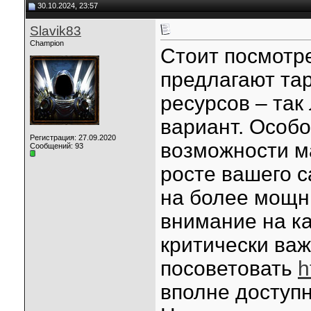
30.10.2024, 23:57
Slavik83
Champion
Стоит посмотре
предлагают та
ресурсов – так
вариант. Особо
Регистрация: 27.09.2020
возможности м
Сообщений: 93
росте вашего с
на более мощн
внимание на ка
критически важ
посоветовать
h
вполне доступн