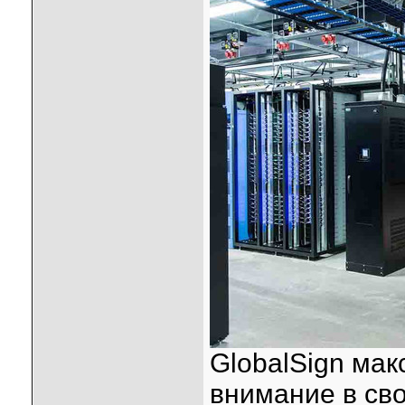
GlobalSign ма
внимание в св