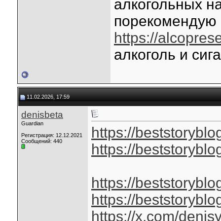
алкогольных на
порекомендую 
https://alcopres
алкоголь и сиг
11.02.2026, 17:59
denisbeta
Guardian
https://beststorybl
Регистрация: 12.12.2021
Сообщений: 440
https://beststorybl
https://beststorybl
https://beststorybl
https://x.com/deni