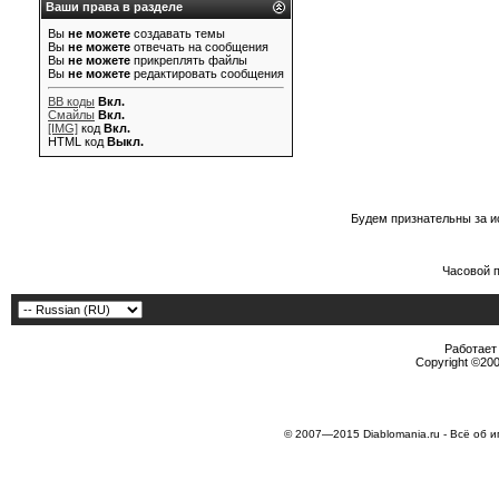
Ваши права в разделе
Вы
не можете
создавать темы
Вы
не можете
отвечать на сообщения
Вы
не можете
прикреплять файлы
Вы
не можете
редактировать сообщения
BB коды
Вкл.
Смайлы
Вкл.
[IMG]
код
Вкл.
HTML код
Выкл.
Будем признательны за и
Часовой 
Работает 
Copyright ©2000
© 2007—2015 Diablomania.ru - Всё об и