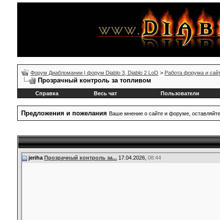
Форум Диабломании | форум Diablo 3, Diablo 2 LoD
>
Работа форума и сай
Прозрачный контроль за топливом
Справка
Весь чат
Пользователи
Предложения и пожелания
Ваше мнение о сайте и форуме, оставляйт
jeriha
Прозрачный контроль за...
17.04.2026,
08:44