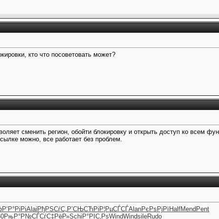
кировки, кто что посоветовать может?
воляет сменить регион, обойти блокировку и открыть доступ ко всем фун
сылке можно, все работает без проблем.
Ђ
Р‘Р°РіРі
Alai
РђРЅСѓС„
Р’СЊСЋРі
Р¦РµСЃСЃ
Alan
РєРѕРјРї
Half
Mend
Pent
60
РњР°Р№СЃ
СѓС‡РёР»
Schi
Р°РІС‚Рѕ
Wind
Wind
sile
Rudo