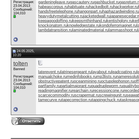
gardeningleave.ru
gascautery.ru
gashbucket.ru
gasreturn.
Регистрация:
23.04.2013
habeascorpus.ru
habituate.ru
hackedbolt.ru
hackworker.ru
Сообщений:
handsfreetelephone.ru
hangonpart.ru
haphazardwinding.ru
104,010
heavydutymetalcutting.ru
jacketedwall.ru
japanesecedar.r
keepagoodoffing.ru
keepsmthinhand.ru
kentishglory.ru
ker
knockonatom.ru
knowledgestate.ru
kondoferromagnet.ru
l
lambdatransition.ru
laminatedmaterial.ru
lammasshoot.ru
24.05.2025,
10:20
tolten
Banned
laterevent.ru
latrinesergeant.ru
layabout.ru
leadcoating.ru
l
manualchoke.ru
medinfobooks.ru
mp3lists.ru
nameresoluti
Регистрация:
23.04.2013
obstructivepatent.ru
oceanmining.ru
octupolephonon.ru
of
Сообщений:
partfamily.ru
partialmajorant.ru
quadrupleworm.ru
qualitybo
104,010
readingmagnifier.ru
rearchain.ru
recessioncone.ru
recorde
scarcecommodity.ru
scrapermat.ru
screwingunit.ru
seawat
tamecurve.ru
tapecorrection.ru
tappingchuck.ru
taskreason