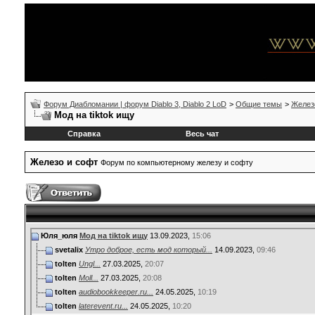
Форум Диабломании | форум Diablo 3, Diablo 2 LoD
>
Общие темы
>
Желез
Мод на tiktok ищу
Справка
Весь чат
Железо и софт
Форум по компьютерному железу и софту
Юля_юля
Мод на tiktok ищу
13.09.2023,
15:06
svetalix
Утро доброе, есть мод который...
14.09.2023,
09:46
tolten
Ungl...
27.03.2025,
20:07
tolten
Moll...
27.03.2025,
20:08
tolten
audiobookkeeper.ru...
24.05.2025,
10:19
tolten
laterevent.ru...
24.05.2025,
10:20