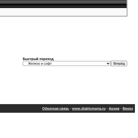
Быстрый переход
Обратная связь
-
www.diablomania.ru
-
Архив
-
Вверх