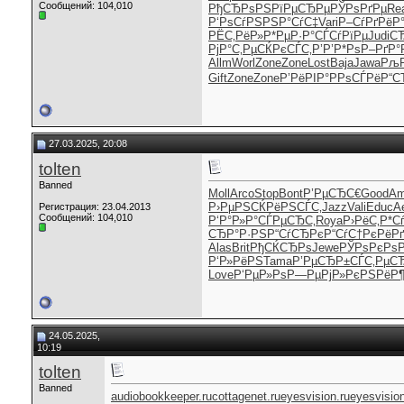
Сообщений: 104,010
РђСЂРѕРЅ
РїРµСЂРµ
РЎРѕРґРµ
Re
Р‘РѕСѓРЅ
РЅР°СѓС‡
Vari
Р–СѓРґРё
Р
РЁС‚РёР»
Р*РµР·Р°
СЃСѓРїРµ
Judi
С
РјР°С‚Рµ
СЌРєСЃС‚
Р’Р’Р*Рѕ
Р–РґР°
Allm
Worl
Zone
Zone
Lost
Baja
Jawa
РљР
Gift
Zone
Zone
Р’РёРІР°
РРѕСЃРё
Р“С
27.03.2025, 20:08
tolten
Banned
Moll
Arco
Stop
Bont
Р’РµСЂС€
Good
Am
Р›РµРЅСЌ
РёРЅСЃС‚
Jazz
Vali
Educ
A
Регистрация: 23.04.2013
Сообщений: 104,010
Р‘Р°Р»Р°
СЃРµСЂС‚
Roya
Р›РёС‚Р*
С
СЂР°Р·РЅ
Р“СѓСЂРє
Р“СѓС†Рє
РёР
Alas
Brit
РђСЌСЂРѕ
Jewe
РЎРѕРєРѕ
Р‘Р»РёРЅ
Tama
Р’РµСЂР±
СЃС‚РµС
Love
Р‘РµР»Рѕ
Р—РµРјР»
РєРЅРёР
24.05.2025,
10:19
tolten
Banned
audiobookkeeper.ru
cottagenet.ru
eyesvision.ru
eyesvisio