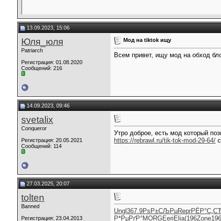
13.09.2023, 15:06
Юля_юля
Мод на tiktok ищу
Patriarch
Всем привет, ищу мод на обход бло
Регистрация: 01.08.2020
Сообщений: 216
14.09.2023, 09:46
svetalix
Conqueror
Утро доброе, есть мод который поз
https://rebrawl.ru/tik-tok-mod-29-64/
с
Регистрация: 20.05.2021
Сообщений: 114
27.03.2025, 20:07
tolten
Banned
Ungl
367.9
РѕР±СЉРµ
Repr
РЁР°С„С
Р*РµРґР°
MORG
Eeri
Elia
(196
Zone
19
Регистрация: 23.04.2013