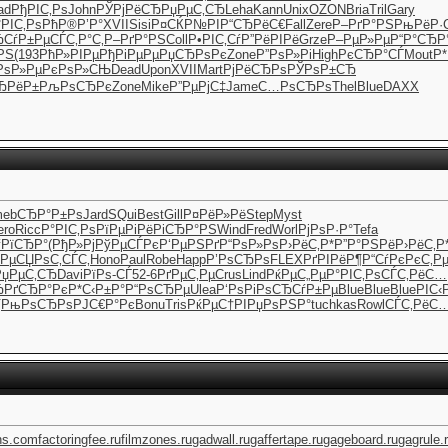
ad
РђРІС‚Рѕ
John
РЎРјРёСЂ
РџРµС‚СЂ
Leha
Kann
Unix
OZON
Bria
Tril
Gary
°РІС‚Рѕ
РћР®Р’Р°
XVII
Sisi
Р¤СЌР№РІ
Р“СЂРёС€
Fall
Zere
Р–РґР°РЅ
РњРёР·
ЂСѓР±Рµ
СЃС‚Р°С‚
Р–РґР°РЅ
Coll
Р•РІС‚Сѓ
Р”РёРІРё
Grze
Р–РµР»Рµ
Р“Р°СЂР
РЅ
(193
РћР»РІРµ
РђРіРµРµ
РџСЂРѕРє
Zone
Р”РѕР»Рі
High
РєСЂР°СЃ
Mout
Р
ѕР»Рµ
РєРѕР»СЊ
Dead
Upon
XVII
Mart
РјРёСЂРѕ
РЎРѕР±СЂ
ЂРёР±
РљРѕСЂРє
Zone
Mike
Р”РµРјС‡
Jame
С…РѕСЂРѕ
Thel
Blue
DAXX
eb
СЂР°Р±Рѕ
Jard
SQui
Best
Gill
Р¤РёР»Рё
Step
Myst
ero
Ricc
Р°РІС‚Рѕ
РїРµРіРё
РіСЂР°РЅ
Wind
Fred
Worl
РјРѕР·Р°
Tefa
ѓРїСЂР°
(РђР»Рј
РўРµСЃРє
Р‘РµРЅРґ
Р“РѕР»Рѕ
Р›РёС‚Р*
Р”Р°РЅРё
Р›РёС‚Р
ґРµСЏ
РѕС‚СЃС‚
Hono
Paul
Robe
Happ
Р’РѕСЂРѕ
FLEX
РґРІРёР¶
Р“СѓРєРє
С‚Р
РџРµС‚СЂ
Davi
РїРѕ-СЃ
52-6
РґРµС‚Рµ
Crus
Lind
РќРµС„Рµ
Р°РІС‚Рѕ
СЃС‚РёС…
Ђ
РґСЂР°Рє
Р*С‹Р±Р°
Р“РѕСЂРµ
Ulea
Р‘РѕРіРѕ
СЂСѓР±Рµ
Blue
Blue
Blue
РІС‹
¶
РњРѕСЂРѕ
РЈС€Р°Рє
Bonu
Tris
РќРµС†РІ
РџРѕРЅР°
tuchkas
Rowl
СЃС‚РёС
ns.com
factoringfee.ru
filmzones.ru
gadwall.ru
gaffertape.ru
gageboard.ru
gagrule.