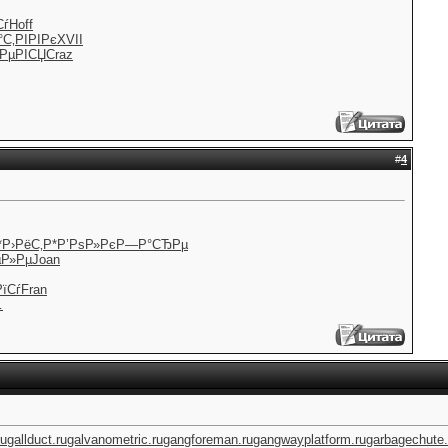
Сѓ
Hoff
°
С‚РІРІРє
XVII
*РµРІСЏ
Craz
#
4
*
Р›РёС‚Р*
Р’РѕР»Рє
Р—Р°СЂРµ
µР»Рµ
Joan
РїСѓ
Fran
…
ru
gallduct.ru
galvanometric.ru
gangforeman.ru
gangwayplatform.ru
garbagechute.