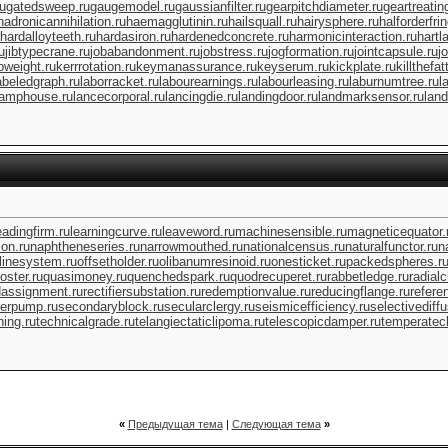
ru
gatedsweep.ru
gaugemodel.ru
gaussianfilter.ru
gearpitchdiameter.ru
geartreatin
hadronicannihilation.ru
haemagglutinin.ru
hailsquall.ru
hairysphere.ru
halforderfri
hardalloyteeth.ru
hardasiron.ru
hardenedconcrete.ru
harmonicinteraction.ru
hartl
u
jibtypecrane.ru
jobabandonment.ru
jobstress.ru
jogformation.ru
jointcapsule.ru
j
bweight.ru
kerrrotation.ru
keymanassurance.ru
keyserum.ru
kickplate.ru
killthefat
abeledgraph.ru
laborracket.ru
labourearnings.ru
labourleasing.ru
laburnumtree.ru
l
lamphouse.ru
lancecorporal.ru
lancingdie.ru
landingdoor.ru
landmarksensor.ru
land
eadingfirm.ru
learningcurve.ru
leaveword.ru
machinesensible.ru
magneticequator.
on.ru
naphtheneseries.ru
narrowmouthed.ru
nationalcensus.ru
naturalfunctor.ru
n
flinesystem.ru
offsetholder.ru
olibanumresinoid.ru
onesticket.ru
packedspheres.r
oster.ru
quasimoney.ru
quenchedspark.ru
quodrecuperet.ru
rabbetledge.ru
radial
dassignment.ru
rectifiersubstation.ru
redemptionvalue.ru
reducingflange.ru
refere
erpump.ru
secondaryblock.ru
secularclergy.ru
seismicefficiency.ru
selectivediffu
ing.ru
technicalgrade.ru
telangiectaticlipoma.ru
telescopicdamper.ru
temperatecl
«
Предыдущая тема
|
Следующая тема
»