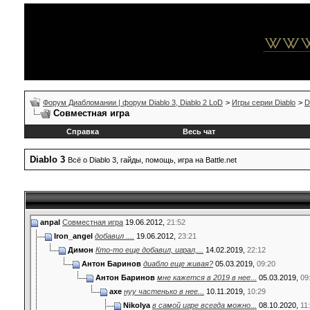
Форум Диабломании | форум Diablo 3, Diablo 2 LoD
>
Игры серии Diablo
>
D
Совместная игра
Справка
Весь чат
Diablo 3
Всё о Diablo 3, гайды, помощь, игра на Battle.net
anpal
Совместная игра
19.06.2012,
21:52
Iron_angel
добавил ....
19.06.2012,
23:21
Димон
Кто-то еще добавил, играл,...
14.02.2019,
22:12
Антон Баринов
диабло еще живая?
05.03.2019,
09:20
Антон Баринов
мне кажется в 2019 в нее...
05.03.2019,
09
axe
нуу частенько в нее...
10.11.2019,
10:29
Nikolya
в самой игре всегда можно...
08.10.2020,
11