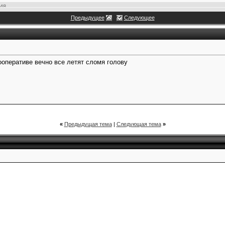
:48
Предыдущее
Следующее
..
27.02.2022,
17:13
04.2022,
15:01
,
15:21
кооперативе вечно все летят сломя голову
«
Предыдущая тема
|
Следующая тема
»