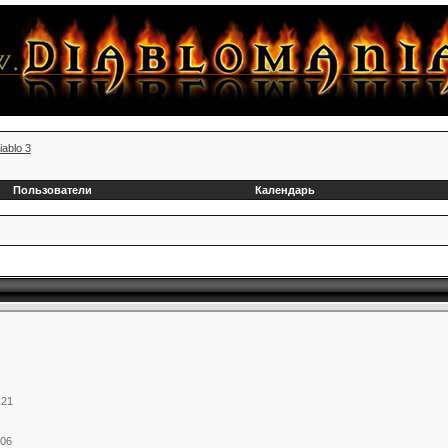
iablo 3
Пользователи
Календарь
:21
:06