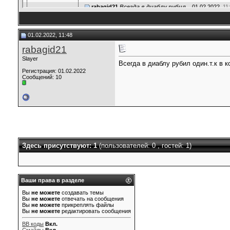
rabagid21
Всегда в диаблу рубил...
01.02.2022,
11
koval
смотря с кем играешь...
02.02.2022,
18:10
hayih
Когда уже 4ый выйдет, с...
21.02.2022,
13:38
01.02.2022, 11:48
Andrey_Arseniev
напишите ники в дискорд кто.
rabagid21
pinena8783
Интересно кто то еще в третью...
11.
wawiy71880
Диабло как по мне лучшее...
22.09.2023
Slayer
Всегда в диаблу рубил один.т.к в 
adamschule85
The bigger the name, the...
26.06.2019,
08:18
Регистрация: 01.02.2022
Сообщений: 10
Jeqoilla
Это интересно
16.10.2019,
22:25
acoce
очень интересно
21.02.2022,
11:01
gagceby
sfcdfdfdfdfdfdfsfcdfdfdfdfdfdf...
01.10.2023,
21:41
tolten
СЂР°СЃСЃ...
18.03.2025,
19:51
tolten
Р*РѕРіР°...
18.03.2025,
19:52
tolten
http://audiobookkeeper.ruhttp:...
13.05.2025,
18:10
tolten
http://laterevent.ruhttp://lat...
13.05.2025,
18:11
Здесь присутствуют: 1
(пользователей: 0 , гостей: 1)
Ваши права в разделе
Вы
не можете
создавать темы
Вы
не можете
отвечать на сообщения
Вы
не можете
прикреплять файлы
Вы
не можете
редактировать сообщения
BB коды
Вкл.