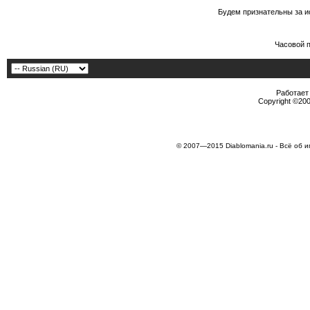
Будем признательны за и
Часовой 
Работает 
Copyright ©2000
© 2007—2015 Diablomania.ru - Всё об и