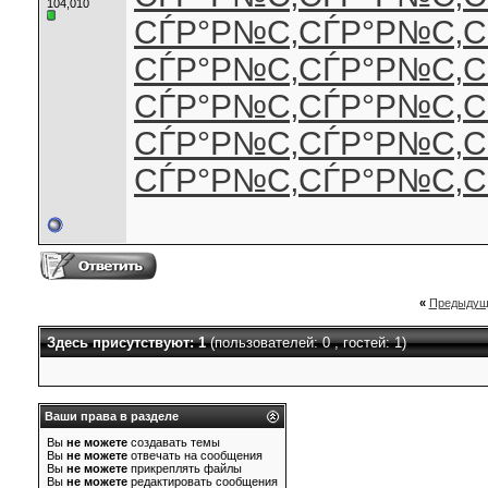
104,010
СЃР°Р№С‚
СЃР°Р№С‚
С
СЃР°Р№С‚
СЃР°Р№С‚
С
СЃР°Р№С‚
СЃР°Р№С‚
С
СЃР°Р№С‚
СЃР°Р№С‚
С
СЃР°Р№С‚
СЃР°Р№С‚
С
«
Предыдущ
Здесь присутствуют: 1
(пользователей: 0 , гостей: 1)
Ваши права в разделе
Вы
не можете
создавать темы
Вы
не можете
отвечать на сообщения
Вы
не можете
прикреплять файлы
Вы
не можете
редактировать сообщения