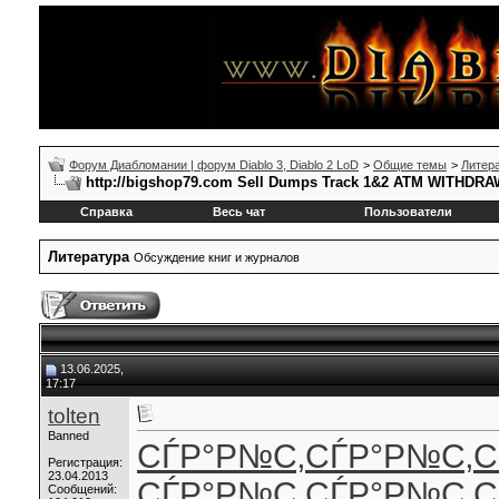
Форум Диабломании | форум Diablo 3, Diablo 2 LoD
>
Общие темы
>
Литер
http://bigshop79.com Sell Dumps Track 1&2 ATM WITH
Справка
Весь чат
Пользователи
Литература
Обсуждение книг и журналов
13.06.2025,
17:17
tolten
Banned
СЃР°Р№С‚
СЃР°Р№С‚
С
Регистрация:
23.04.2013
СЃР°Р№С‚
СЃР°Р№С‚
С
Сообщений: