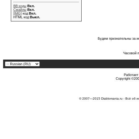
BB коды
Вкл.
Смайлы
Вкл.
[IMG]
код
Вкл.
HTML код
Выкл.
Будем признательны за и
Часовой 
Работает 
Copyright ©2000
© 2007—2015 Diablomania.ru - Всё об и