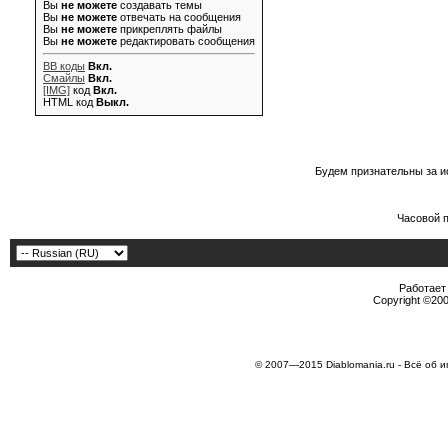
Вы
не можете
создавать темы
Вы
не можете
отвечать на сообщения
Вы
не можете
прикреплять файлы
Вы
не можете
редактировать сообщения
BB коды
Вкл.
Смайлы
Вкл.
[IMG]
код
Вкл.
HTML код
Выкл.
Будем признательны за и
Часовой 
Работает 
Copyright ©2000
© 2007—2015 Diablomania.ru - Всё об и