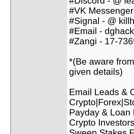
#Discord - @ lea
#VK Messenger 
#Signal - @ kill
#Email - dghack
#Zangi - 17-73
*(Be aware from
given details)
Email Leads &
Crypto|Forex|St
Payday & Loan
Crypto Investo
Sweep Stakes F