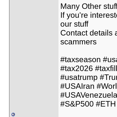
Many Other stuff
If you're interes
our stuff
Contact details
scammers
#taxseason #us
#tax2026 #taxfil
#usatrump #Tr
#USAIran #Wor
#USAVenezuela
#S&P500 #ETH 