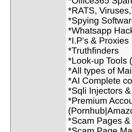
*Office365 Spam
*RATS, Viruses,
*Spying Softwar
*Whatsapp Hack
*I.P's & Proxies
*Truthfinders
*Look-up Tools
*All types of Mai
*AI Complete co
*Sqli Injectors &
*Premium Acco
(Pornhub|Amazo
*Scam Pages & 
*Scam Page Mas