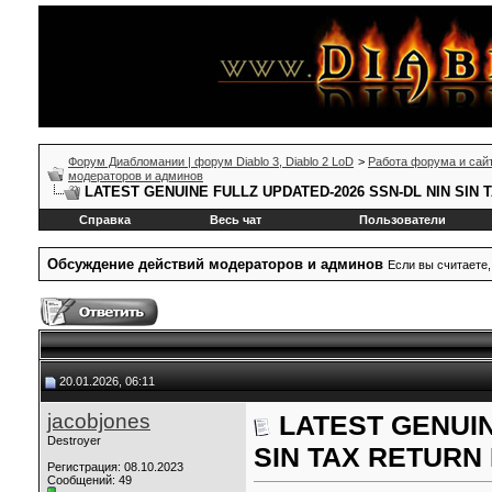
Форум Диабломании | форум Diablo 3, Diablo 2 LoD
>
Работа форума и сай
модераторов и админов
LATEST GENUINE FULLZ UPDATED-2026 SSN-DL NIN SIN
Справка
Весь чат
Пользователи
Обсуждение действий модераторов и админов
Если вы считаете,
20.01.2026, 06:11
jacobjones
LATEST GENUIN
Destroyer
SIN TAX RETURN
Регистрация: 08.10.2023
Сообщений: 49