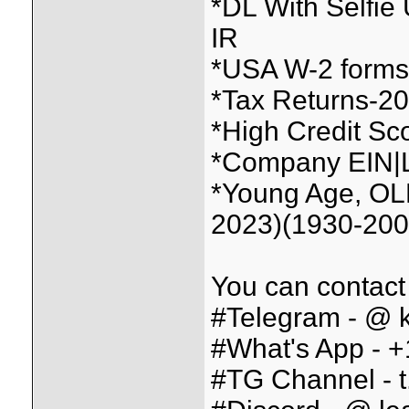
*DL With Selfi
IR
*USA W-2 forms f
*Tax Returns-2026
*High Credit Sc
*Company EIN|L
*Young Age, OL
2023)(1930-200
You can contact
#Telegram - @ k
#What's App - 
#TG Channel - t