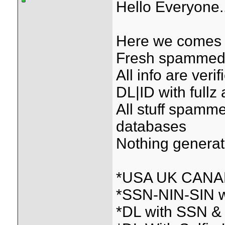
Hello Everyone.
Here we comes w
Fresh spammed &
All info are ver
DL|ID with fullz 
All stuff spamme
databases
Nothing genera
*USA UK CANAD
*SSN-NIN-SIN w
*DL with SSN &