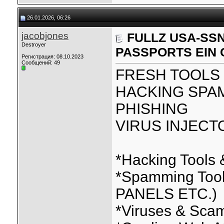
26.01.2026, 06:26
jacobjones
FULLZ USA-SS
Destroyer
PASSPORTS EIN
Регистрация: 08.10.2023
Сообщений: 49
FRESH TOOLS 
HACKING SPA
PHISHING
VIRUS INJECT
*Hacking Tools &
*Spamming To
PANELS ETC.)
*Viruses & Sca