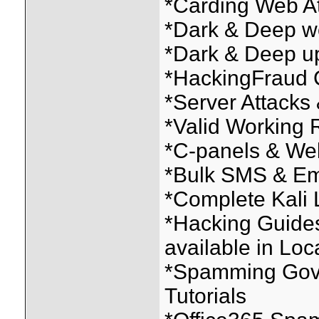
*Carding Web At
*Dark & Deep w
*Dark & Deep u
*HackingFraud 
*Server Attacks
*Valid Working
*C-panels & We
*Bulk SMS & Em
*Complete Kali 
*Hacking Guides
available in Loc
*Spamming Gov, 
Tutorials