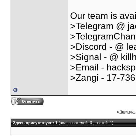
Our team is avai
>Telegram @ ja
>TelegramChann
>Discord - @ lea
>Signal - @ kill
>Email - hacksp
>Zangi - 17-73
«
Предыдущ
Здесь присутствуют: 1
(пользователей: 0 , гостей: 1)