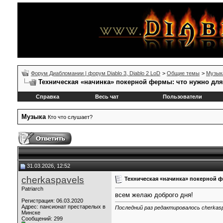
Форум Диабломании | форум Diablo 3, Diablo 2 LoD
>
Общие темы
>
Музык
Техническая «начинка» покерной фермы: что нужно для с
Справка
Весь чат
Пользователи
Музыка
Кто что слушает?
31.03.2026, 12:52
cherkaspavels
Техническая «начинка» покерной фе
Patriarch
всем желаю доброго дня!
Регистрация: 06.03.2020
Адрес: пансионат престарелых в
Последний раз редактировалось cherkasp
Минске
Сообщений: 299